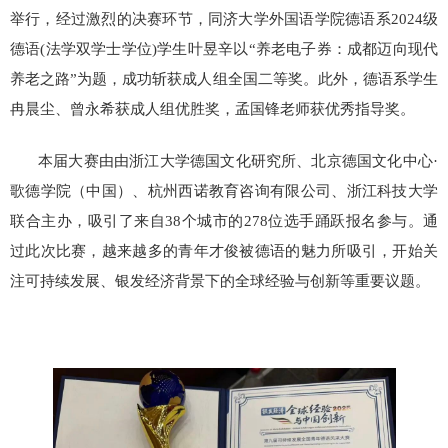
举行，经过激烈的决赛环节，同济大学外国语学院德语系
2024
级
德语
(
法学双学士学位
)
学生叶昱辛以
“
养老电子券：成都迈向现代
养老之路
”
为题，成功斩获成人组全国二等奖。此外，德语系学生
冉晨尘、曾永希获成人组优胜奖，孟国锋老师获优秀指导奖。
本届大赛由由浙江大学德国文化研究所、北京德国文化中心
·
歌德学院（中国）、杭州西诺教育咨询有限公司、浙江科技大学
联合主办，吸引了来自
38
个城市的
278
位选手踊跃报名参与。通
过此次比赛，越来越多的青年才俊被德语的魅力所吸引，开始关
注可持续发展、银发经济背景下的全球经验与创新等重要议题。